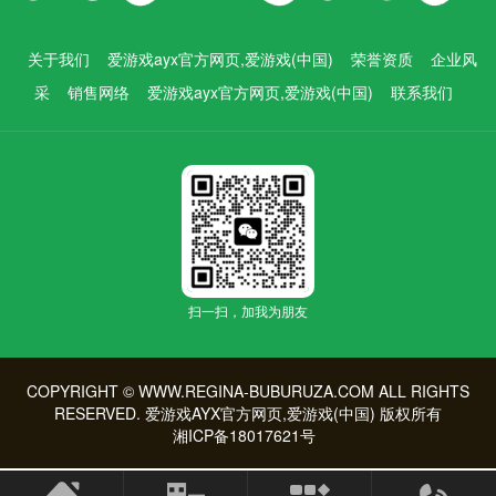
关于我们
爱游戏ayx官方网页,爱游戏(中国)
荣誉资质
企业风
采
销售网络
爱游戏ayx官方网页,爱游戏(中国)
联系我们
扫一扫，加我为朋友
COPYRIGHT © WWW.REGINA-BUBURUZA.COM ALL RIGHTS
RESERVED.
爱游戏AYX官方网页,爱游戏(中国)
版权所有
湘ICP备18017621号