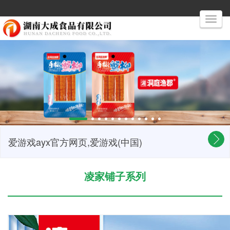
Toggle
navigati
爱游戏ayx官方网页,爱游戏(中国)
凌家铺子系列