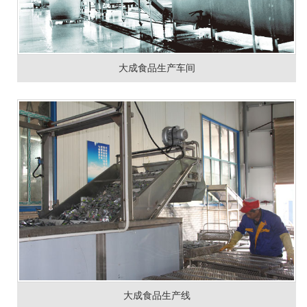
大成食品生产车间
大成食品生产线