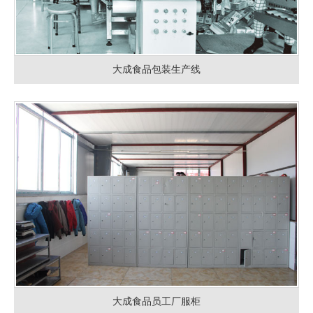
大成食品包装生产线
大成食品员工厂服柜