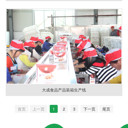
大成食品产品装箱生产线
首页
上一页
1
2
3
下一页
尾页