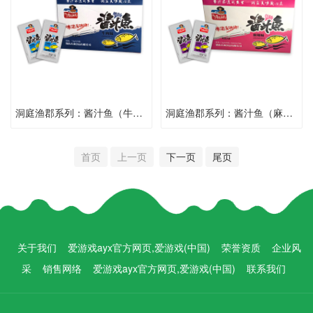
洞庭渔郡系列：酱汁鱼（牛肉味）
洞庭渔郡系列：酱汁鱼（麻辣味）
首页
上一页
下一页
尾页
关于我们
爱游戏ayx官方网页,爱游戏(中国)
荣誉资质
企业风
采
销售网络
爱游戏ayx官方网页,爱游戏(中国)
联系我们