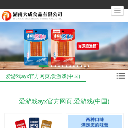
Toggle
navigati
爱游戏ayx官方网页,爱游戏(中国)
爱游戏ayx官方网页,爱游戏(中国)