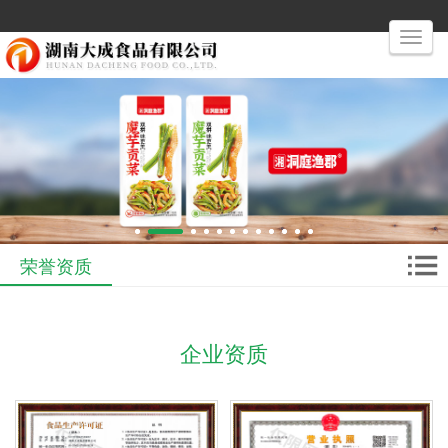
Toggle
navigati
荣誉资质
企业资质