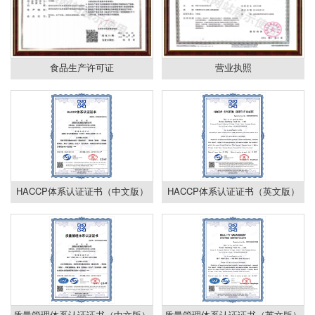
食品生产许可证
营业执照
HACCP体系认证证书（中文版）
HACCP体系认证证书（英文版）
质量管理体系认证证书（中文版）
质量管理体系认证证书（英文版）